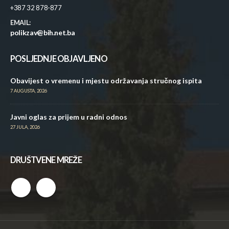
+387 32 878-877
EMAIL:
polikzav@bih.net.ba
POSLJEDNJE OBJAVLJENO
Obavijest o vremenu i mjestu održavanja stručnog ispita
7 AUGUSTA, 2026
Javni oglas za prijem u radni odnos
27 JULA, 2026
DRUŠTVENE MREŽE