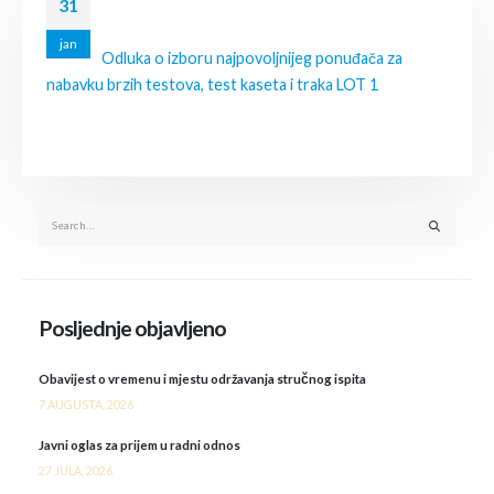
31
jan
Odluka o izboru najpovoljnijeg ponuđača za
nabavku brzih testova, test kaseta i traka LOT 1
Posljednje objavljeno
Obavijest o vremenu i mjestu održavanja stručnog ispita
7 AUGUSTA, 2026
Javni oglas za prijem u radni odnos
27 JULA, 2026