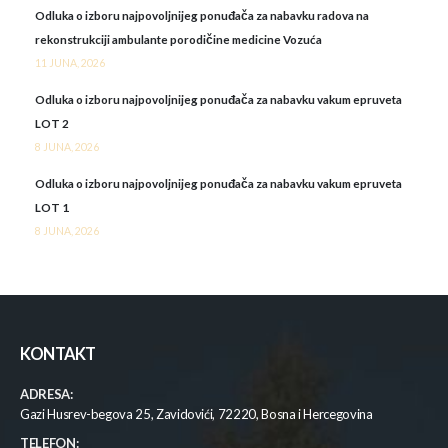
Odluka o izboru najpovoljnijeg ponuđača za nabavku radova na
rekonstrukciji ambulante porodičine medicine Vozuća
11 JUNA, 2026
Odluka o izboru najpovoljnijeg ponuđača za nabavku vakum epruveta
LOT 2
8 JUNA, 2026
Odluka o izboru najpovoljnijeg ponuđača za nabavku vakum epruveta
LOT 1
8 JUNA, 2026
KONTAKT
ADRESA:
Gazi Husrev-begova 25, Zavidovići, 72220, Bosna i Hercegovina
TELEFON: