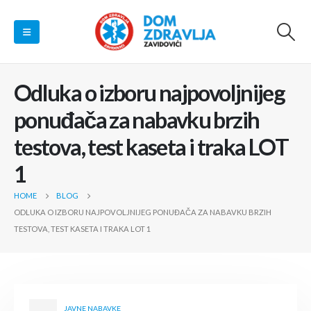
Odluka o izboru najpovoljnijeg
ponuđača za nabavku brzih
testova, test kaseta i traka LOT
1
HOME
BLOG
ODLUKA O IZBORU NAJPOVOLJNIJEG PONUĐAČA ZA NABAVKU BRZIH
TESTOVA, TEST KASETA I TRAKA LOT 1
JAVNE NABAVKE