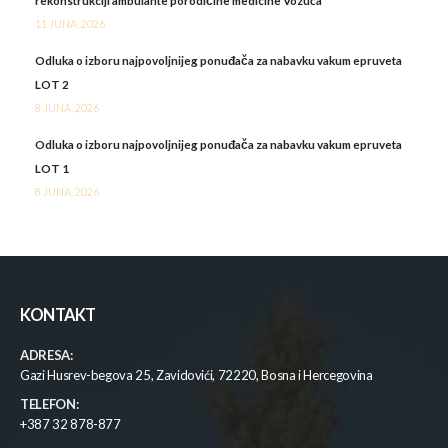
rekonstrukciji ambulante porodičine medicine Vozuća
11 JUNA, 2026
Odluka o izboru najpovoljnijeg ponuđača za nabavku vakum epruveta
LOT 2
8 JUNA, 2026
Odluka o izboru najpovoljnijeg ponuđača za nabavku vakum epruveta
LOT 1
8 JUNA, 2026
KONTAKT
ADRESA:
Gazi Husrev-begova 25, Zavidovići, 72220, Bosna i Hercegovina
TELEFON:
+387 32 878-877