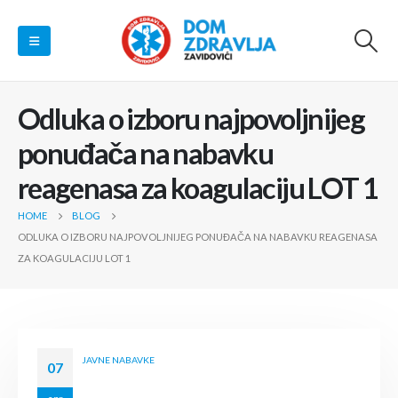
Odluka o izboru najpovoljnijeg
ponuđača na nabavku
reagenasa za koagulaciju LOT 1
HOME
BLOG
ODLUKA O IZBORU NAJPOVOLJNIJEG PONUĐAČA NA NABAVKU REAGENASA
ZA KOAGULACIJU LOT 1
JAVNE NABAVKE
07