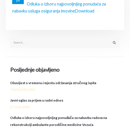
jul
Odluka o izboru najpovoljnijeg ponuđača za
nabavku usluga osiguranja imovine
Download
Posljednje objavljeno
Obavijest o vremenu i mjestu održavanja stručnog ispita
7 AUGUSTA, 2026
Javni oglas za prijem u radni odnos
27 JULA, 2026
Odluka o izboru najpovoljnijeg ponuđača za nabavku radova na
rekonstrukciji ambulante porodičine medicine Vozuća