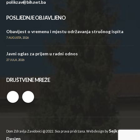
polikzav@bih.net.ba
POSLJEDNJE OBJAVLJENO
Obavijest o vremenu i mjestu održavanja stručnog ispita
7 AUGUSTA, 2026
Javni oglas za prijem u radni odnos
27 JULA, 2026
DRUŠTVENE MREŽE
Sejkan
Dom Zdravlja Zavidovici @ 2022. Sva prava pridržana. Web design by
Design