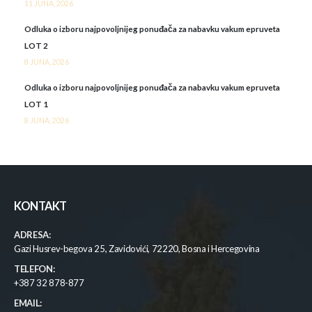
11 JUNA, 2026
Odluka o izboru najpovoljnijeg ponuđača za nabavku vakum epruveta
LOT 2
8 JUNA, 2026
Odluka o izboru najpovoljnijeg ponuđača za nabavku vakum epruveta
LOT 1
8 JUNA, 2026
KONTAKT
ADRESA:
Gazi Husrev-begova 25, Zavidovići, 72220, Bosna i Hercegovina
TELEFON:
+387 32 878-877
EMAIL: