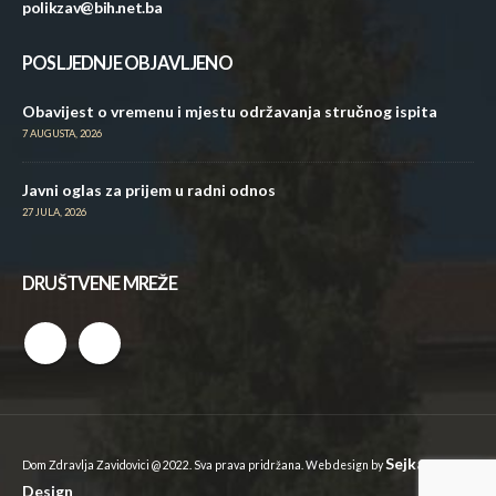
polikzav@bih.net.ba
POSLJEDNJE OBJAVLJENO
Obavijest o vremenu i mjestu održavanja stručnog ispita
7 AUGUSTA, 2026
Javni oglas za prijem u radni odnos
27 JULA, 2026
DRUŠTVENE MREŽE
Sejkan
Dom Zdravlja Zavidovici @ 2022. Sva prava pridržana. Web design by
Design