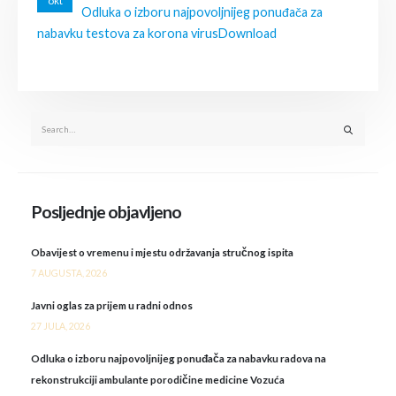
okt
Odluka o izboru najpovoljnijeg ponuđača za
nabavku testova za korona virus
Download
Posljednje objavljeno
Obavijest o vremenu i mjestu održavanja stručnog ispita
7 AUGUSTA, 2026
Javni oglas za prijem u radni odnos
27 JULA, 2026
Odluka o izboru najpovoljnijeg ponuđača za nabavku radova na
rekonstrukciji ambulante porodičine medicine Vozuća