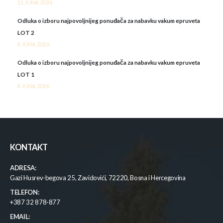
11 JUNA, 2026
Odluka o izboru najpovoljnijeg ponuđača za nabavku vakum epruveta
LOT 2
8 JUNA, 2026
Odluka o izboru najpovoljnijeg ponuđača za nabavku vakum epruveta
LOT 1
8 JUNA, 2026
KONTAKT
ADRESA:
Gazi Husrev-begova 25, Zavidovići, 72220, Bosna i Hercegovina
TELEFON:
+387 32 878-877
EMAIL: