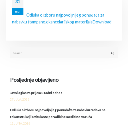
31
maj
Odluka o izboru najpovoljnijeg ponuđača za
nabavku štampanog kancelarijskog materijala
Download
Posljednje objavljeno
Javni oglas za prijem u radni odnos
27 JULA, 2026
Odluka o izboru najpovoljnijeg ponuđača za nabavku radova na
rekonstrukciji ambulante porodičine medicine Vozuća
11 JUNA, 2026