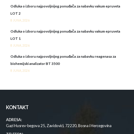
Odluka o izboru najpovoljnijeg ponuđača za nabavku vakum epruveta
LOT 2
8 JUNA, 2026
Odluka o izboru najpovoljnijeg ponuđača za nabavku vakum epruveta
LOT 1
8 JUNA, 2026
Odluka o izboru najpovoljnijeg ponuđača za nabavku reagenasa za
biohemijski analizator BT 3500
8 JUNA, 2026
KONTAKT
ADRESA:
Gazi Husrev-begova 25, Zavidovići, 72220, Bosna i Hercegovina