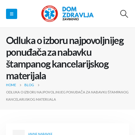
Odluka o izboru najpovoljnijeg
ponuđača za nabavku
štampanog kancelarijskog
materijala
HOME
BLOG
ODLUKA O IZBORU NAJPOVOLJNIJEG PONUĐAČA ZA NABAVKU ŠTAMPANOG
KANCELARIJSKOG MATERIJALA
JAVNE NABAVKE