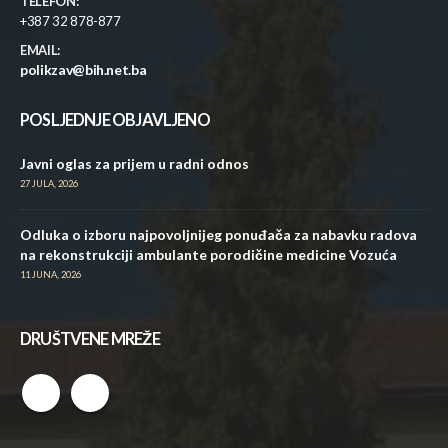
TELEFON:
+387 32 878-877
EMAIL:
polikzav@bih.net.ba
POSLJEDNJE OBJAVLJENO
Javni oglas za prijem u radni odnos
27 JULA, 2026
Odluka o izboru najpovoljnijeg ponuđača za nabavku radova
na rekonstrukciji ambulante porodičine medicine Vozuća
11 JUNA, 2026
DRUŠTVENE MREŽE