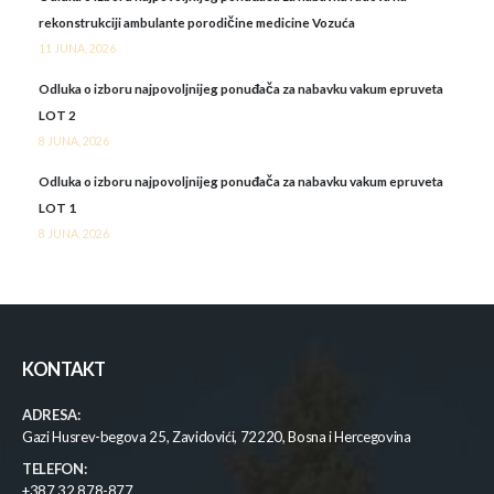
rekonstrukciji ambulante porodičine medicine Vozuća
11 JUNA, 2026
Odluka o izboru najpovoljnijeg ponuđača za nabavku vakum epruveta
LOT 2
8 JUNA, 2026
Odluka o izboru najpovoljnijeg ponuđača za nabavku vakum epruveta
LOT 1
8 JUNA, 2026
KONTAKT
ADRESA:
Gazi Husrev-begova 25, Zavidovići, 72220, Bosna i Hercegovina
TELEFON:
+387 32 878-877