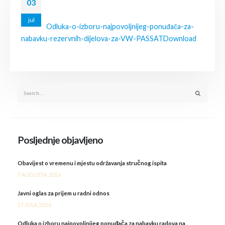
03
jul
Odluka-o-izboru-najpovoljnijeg-ponuđača-za-
nabavku-rezervnih-dijelova-za-VW-PASSAT
Download
Posljednje objavljeno
Obavijest o vremenu i mjestu održavanja stručnog ispita
7 AUGUSTA, 2026
Javni oglas za prijem u radni odnos
27 JULA, 2026
Odluka o izboru najpovoljnijeg ponuđača za nabavku radova na