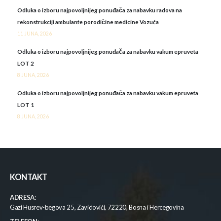
Odluka o izboru najpovoljnijeg ponuđača za nabavku radova na
rekonstrukciji ambulante porodičine medicine Vozuća
11 JUNA, 2026
Odluka o izboru najpovoljnijeg ponuđača za nabavku vakum epruveta
LOT 2
8 JUNA, 2026
Odluka o izboru najpovoljnijeg ponuđača za nabavku vakum epruveta
LOT 1
8 JUNA, 2026
KONTAKT
ADRESA:
Gazi Husrev-begova 25, Zavidovići, 72220, Bosna i Hercegovina