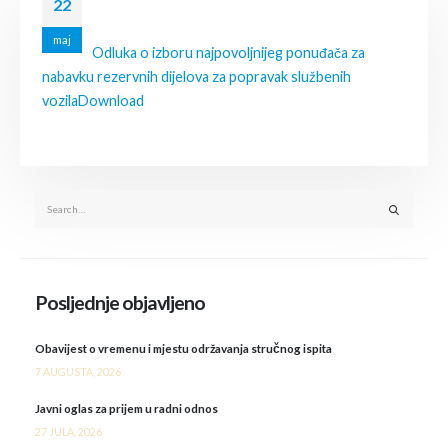
22
maj
Odluka o izboru najpovoljnijeg ponuđača za
nabavku rezervnih dijelova za popravak službenih
vozila
Download
Posljednje objavljeno
Obavijest o vremenu i mjestu održavanja stručnog ispita
7 AUGUSTA, 2026
Javni oglas za prijem u radni odnos
27 JULA, 2026