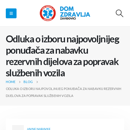
Odluka o izboru najpovoljnijeg
ponuđača za nabavku
rezervnih dijelova za popravak
službenih vozila
HOME
BLOG
ODLUKA O IZBORU NAJPOVOLJNIJEG PONUĐAČA ZA NABAVKU REZERVNIH
DIJELOVA ZA POPRAVAK SLUŽBENIH VOZILA
JAVNE NABAVKE