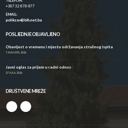
TELEFON:
+387 32 878-877
EMAIL:
polikzav@bih.net.ba
POSLJEDNJE OBJAVLJENO
Obavijest o vremenu i mjestu održavanja stručnog ispita
7 AUGUSTA, 2026
Javni oglas za prijem u radni odnos
27 JULA, 2026
DRUŠTVENE MREŽE