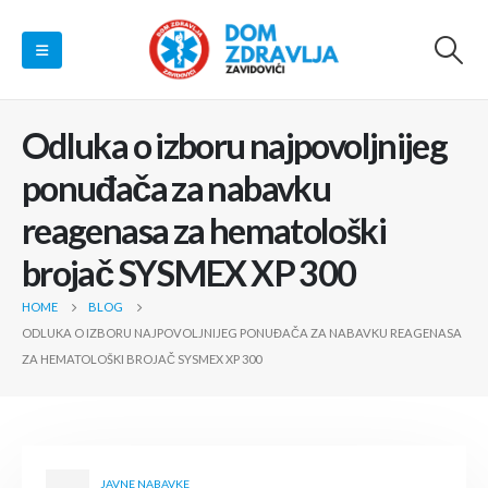
Odluka o izboru najpovoljnijeg
ponuđača za nabavku
reagenasa za hematološki
brojač SYSMEX XP 300
HOME
BLOG
ODLUKA O IZBORU NAJPOVOLJNIJEG PONUĐAČA ZA NABAVKU REAGENASA
ZA HEMATOLOŠKI BROJAČ SYSMEX XP 300
JAVNE NABAVKE