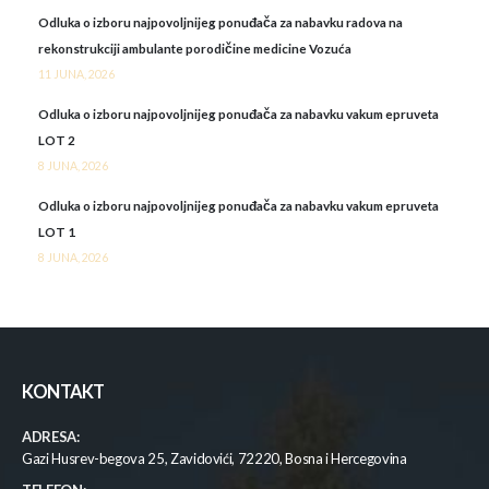
Odluka o izboru najpovoljnijeg ponuđača za nabavku radova na
rekonstrukciji ambulante porodičine medicine Vozuća
11 JUNA, 2026
Odluka o izboru najpovoljnijeg ponuđača za nabavku vakum epruveta
LOT 2
8 JUNA, 2026
Odluka o izboru najpovoljnijeg ponuđača za nabavku vakum epruveta
LOT 1
8 JUNA, 2026
KONTAKT
ADRESA:
Gazi Husrev-begova 25, Zavidovići, 72220, Bosna i Hercegovina