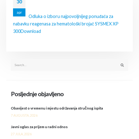
30
apr
Odluka o izboru najpovoljnijeg ponuđača za
nabavku reagenasa za hematološki brojač SYSMEX XP
300
Download
Posljednje objavljeno
Obavijest o vremenu i mjestu održavanja stručnog ispita
7 AUGUSTA, 2026
Javni oglas za prijem u radni odnos
27 JULA, 2026