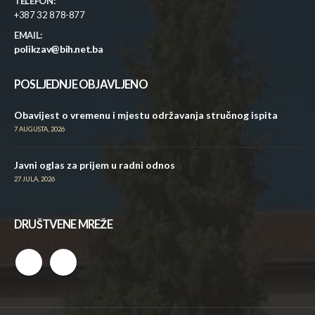
TELEFON:
+387 32 878-877
EMAIL:
polikzav@bih.net.ba
POSLJEDNJE OBJAVLJENO
Obavijest o vremenu i mjestu održavanja stručnog ispita
7 AUGUSTA, 2026
Javni oglas za prijem u radni odnos
27 JULA, 2026
DRUŠTVENE MREŽE