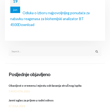
19
jun
Odluka o izboru najpovoljnijeg ponuđača za
nabavku reagenasa za biohemijski analizator BT
4500
Download
Posljednje objavljeno
Obavijest o vremenu i mjestu održavanja stručnog ispita
7 AUGUSTA, 2026
Javni oglas za prijem u radni odnos
27 JULA, 2026