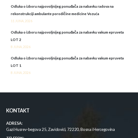
Odluka o izboru najpovoljnijeg ponuđača za nabavku radova na
rekonstrukciji ambulante porodičine medicine Vozuća
11 JUNA, 2026
Odluka o izboru najpovoljnijeg ponuđača za nabavku vakum epruveta
LOT 2
8 JUNA, 2026
Odluka o izboru najpovoljnijeg ponuđača za nabavku vakum epruveta
LOT 1
8 JUNA, 2026
KONTAKT
ADRESA:
Gazi Husrev-begova 25, Zavidovići, 72220, Bosna i Hercegovina