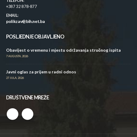
TELEFON:
+387 32 878-877
EMAIL:
polikzav@bih.net.ba
POSLJEDNJE OBJAVLJENO
Obavijest o vremenu i mjestu održavanja stručnog ispita
7 AUGUSTA, 2026
Javni oglas za prijem u radni odnos
27 JULA, 2026
DRUŠTVENE MREŽE