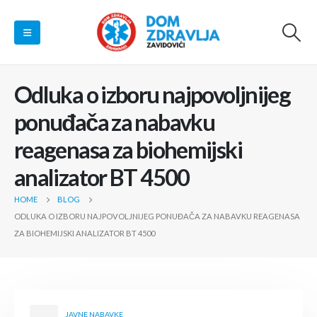
Odluka o izboru najpovoljnijeg
ponuđača za nabavku
reagenasa za biohemijski
analizator BT 4500
HOME
BLOG
ODLUKA O IZBORU NAJPOVOLJNIJEG PONUĐAČA ZA NABAVKU REAGENASA
ZA BIOHEMIJSKI ANALIZATOR BT 4500
JAVNE NABAVKE