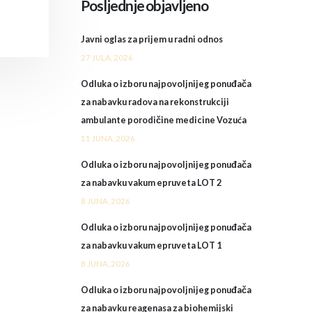
Posljednje objavljeno
Javni oglas za prijem u radni odnos
27 JULA, 2026
Odluka o izboru najpovoljnijeg ponuđača
za nabavku radova na rekonstrukciji
ambulante porodičine medicine Vozuća
11 JUNA, 2026
Odluka o izboru najpovoljnijeg ponuđača
za nabavku vakum epruveta LOT 2
8 JUNA, 2026
Odluka o izboru najpovoljnijeg ponuđača
za nabavku vakum epruveta LOT 1
8 JUNA, 2026
Odluka o izboru najpovoljnijeg ponuđača
za nabavku reagenasa za biohemijski