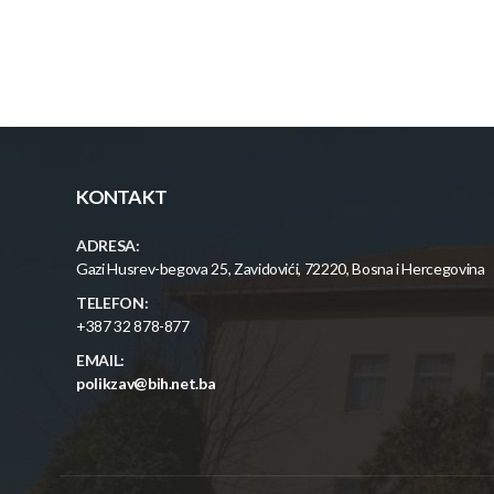
KONTAKT
ADRESA:
Gazi Husrev-begova 25, Zavidovići, 72220, Bosna i Hercegovina
TELEFON:
+387 32 878-877
EMAIL:
polikzav@bih.net.ba