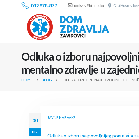
032 878-877
polikzav@bih.net.ba
Gazi Husrev-bego
Odluka o izboru najpovoljn
mentalno zdravlje u zajedni
HOME
BLOG
ODLUKA O IZBORU NAJPOVOLJNIJEG PONUĐ
JAVNE NABAVKE
30
maj
Odluka o izboru najpovoljnijeg ponuđača za