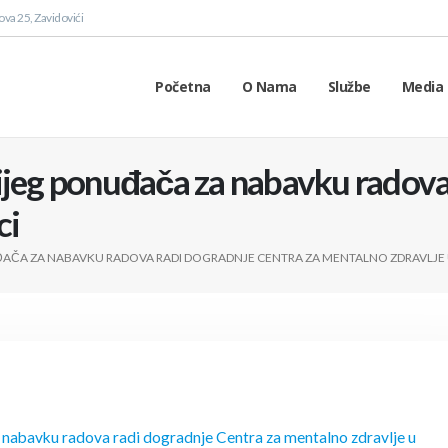
va 25, Zavidovići
Početna
O Nama
Službe
Media 
ijeg ponuđača za nabavku radova
ci
AČA ZA NABAVKU RADOVA RADI DOGRADNJE CENTRA ZA MENTALNO ZDRAVLJE U
 nabavku radova radi dogradnje Centra za mentalno zdravlje u