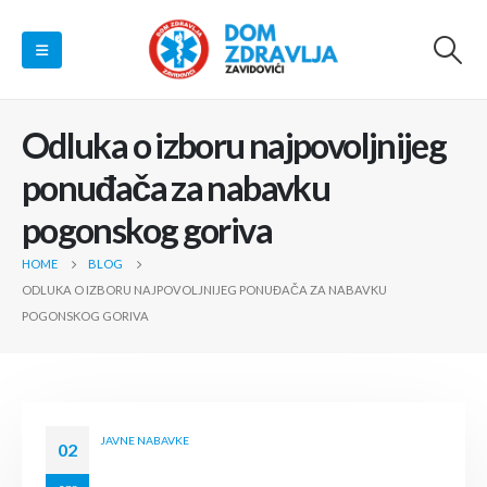
Odluka o izboru najpovoljnijeg
ponuđača za nabavku
pogonskog goriva
HOME
BLOG
ODLUKA O IZBORU NAJPOVOLJNIJEG PONUĐAČA ZA NABAVKU
POGONSKOG GORIVA
JAVNE NABAVKE
02