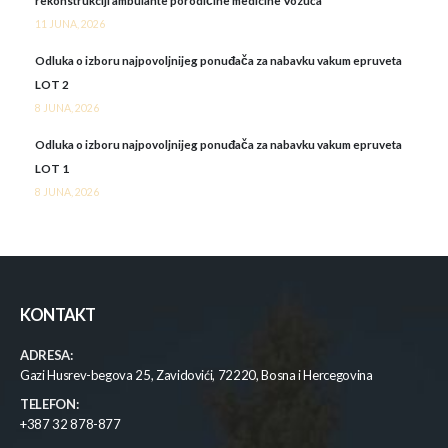
rekonstrukciji ambulante porodičine medicine Vozuća
11 JUNA, 2026
Odluka o izboru najpovoljnijeg ponuđača za nabavku vakum epruveta
LOT 2
8 JUNA, 2026
Odluka o izboru najpovoljnijeg ponuđača za nabavku vakum epruveta
LOT 1
8 JUNA, 2026
KONTAKT
ADRESA:
Gazi Husrev-begova 25, Zavidovići, 72220, Bosna i Hercegovina
TELEFON:
+387 32 878-877