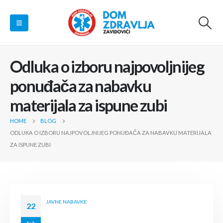
Odluka o izboru najpovoljnijeg
ponuđača za nabavku
materijala za ispune zubi
HOME
BLOG
ODLUKA O IZBORU NAJPOVOLJNIJEG PONUĐAČA ZA NABAVKU MATERIJALA
ZA ISPUNE ZUBI
JAVNE NABAVKE
22