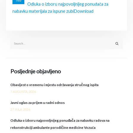
feb
Odluka o izboru najpovoljnijeg ponuđača za
nabavku materijala za ispune zubi
Download
Posljednje objavljeno
Obavijest o vremenu i mjestu održavanja stručnog ispita
7 AUGUSTA, 2026
Javni oglas za prijem u radni odnos
27 JULA, 2026
Odluka o izboru najpovoljnijeg ponuđača za nabavku radova na
rekonstrukciji ambulante porodičine medicine Vozuća