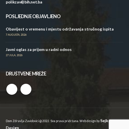
polikzav@bih.net.ba
POSLJEDNJE OBJAVLJENO
Obavijest o vremenu i mjestu održavanja stručnog ispita
7 AUGUSTA, 2026
Javni oglas za prijem u radni odnos
27 JULA, 2026
DRUŠTVENE MREŽE
Sejkan
Dom Zdravlja Zavidovici @ 2022. Sva prava pridržana. Web design by
Design