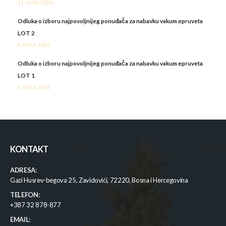
11 JUNA, 2026
Odluka o izboru najpovoljnijeg ponuđača za nabavku vakum epruveta
LOT 2
8 JUNA, 2026
Odluka o izboru najpovoljnijeg ponuđača za nabavku vakum epruveta
LOT 1
8 JUNA, 2026
KONTAKT
ADRESA:
Gazi Husrev-begova 25, Zavidovići, 72220, Bosna i Hercegovina
TELEFON:
+387 32 878-877
EMAIL: