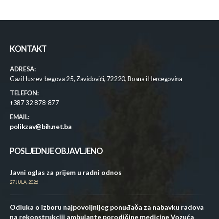
KONTAKT
ADRESA:
Gazi Husrev-begova 25, Zavidovići, 72220, Bosna i Hercegovina
TELEFON:
+387 32 878-877
EMAIL:
polikzav@bih.net.ba
POSLJEDNJE OBJAVLJENO
Javni oglas za prijem u radni odnos
27 JULA, 2026
Odluka o izboru najpovoljnijeg ponuđača za nabavku radova
na rekonstrukciji ambulante porodičine medicine Vozuća