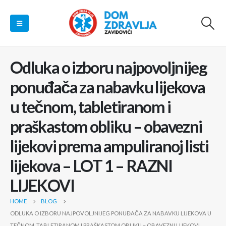
Odluka o izboru najpovoljnijeg
ponuđača za nabavku lijekova
u tečnom, tabletiranom i
praškastom obliku – obavezni
lijekovi prema ampuliranoj listi
lijekova – LOT 1 – RAZNI
LIJEKOVI
HOME
BLOG
ODLUKA O IZBORU NAJPOVOLJNIJEG PONUĐAČA ZA NABAVKU LIJEKOVA U
TEČNOM, TABLETIRANOM I PRAŠKASTOM OBLIKU – OBAVEZNI LIJEKOVI