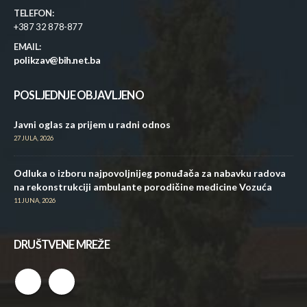
TELEFON:
+387 32 878-877
EMAIL:
polikzav@bih.net.ba
POSLJEDNJE OBJAVLJENO
Javni oglas za prijem u radni odnos
27 JULA, 2026
Odluka o izboru najpovoljnijeg ponuđača za nabavku radova
na rekonstrukciji ambulante porodičine medicine Vozuća
11 JUNA, 2026
DRUŠTVENE MREŽE