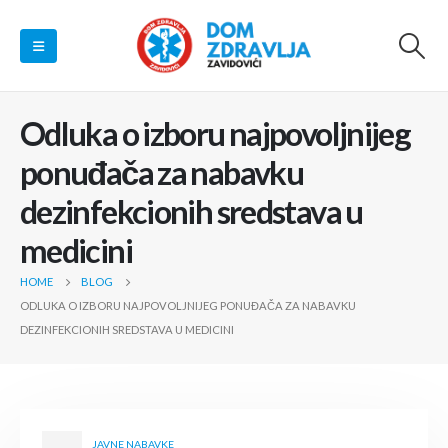
Odluka o izboru najpovoljnijeg
ponuđača za nabavku
dezinfekcionih sredstava u
medicini
HOME
BLOG
ODLUKA O IZBORU NAJPOVOLJNIJEG PONUĐAČA ZA NABAVKU
DEZINFEKCIONIH SREDSTAVA U MEDICINI
JAVNE NABAVKE