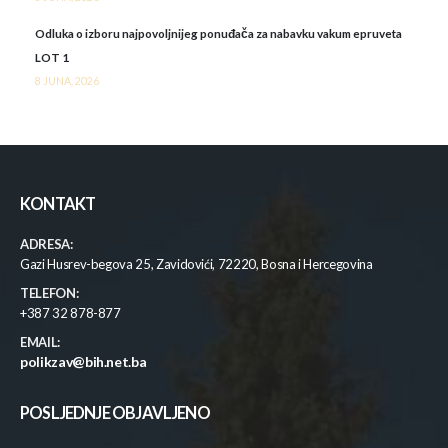
Odluka o izboru najpovoljnijeg ponuđača za nabavku vakum epruveta
LOT 1
8 JUNA, 2026
KONTAKT
ADRESA:
Gazi Husrev-begova 25, Zavidovići, 72220, Bosna i Hercegovina
TELEFON:
+387 32 878-877
EMAIL:
polikzav@bih.net.ba
POSLJEDNJE OBJAVLJENO