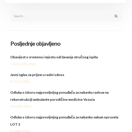
Posljednje objavljeno
Obavijest o vremenu i mjestu održavanja stručnog ispita
7 AUGUSTA, 2026
Javni oglas za prijem u radni odnos
27 JULA, 2026
Odluka o izboru najpovoljnijeg ponuđača za nabavku radova na
rekonstrukciji ambulante porodičine medicine Vozuća
11 JUNA, 2026
Odluka o izboru najpovoljnijeg ponuđača za nabavku vakum epruveta
LOT 2
8 JUNA, 2026