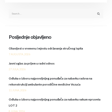
Posljednje objavljeno
Obavijest o vremenu i mjestu održavanja stručnog ispita
7 AUGUSTA, 2026
Javni oglas za prijem u radni odnos
27 JULA, 2026
Odluka o izboru najpovoljnijeg ponuđača za nabavku radova na
rekonstrukciji ambulante porodičine medicine Vozuća
11 JUNA, 2026
Odluka o izboru najpovoljnijeg ponuđača za nabavku vakum epruveta
LOT 2
8 JUNA, 2026