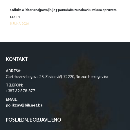
Odluka o izboru najpovoljnijeg ponuđača za nabavku vakum epruveta
LOT 1
8 JUNA, 2026
KONTAKT
ADRESA:
Gazi Husrev-begova 25, Zavidovići, 72220, Bosna i Hercegovina
TELEFON:
+387 32 878-877
EMAIL:
polikzav@bih.net.ba
POSLJEDNJE OBJAVLJENO