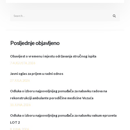
Posljednje objavljeno
Obavijest o vremenu i mjestu održavanja stručnog ispita
7 AUGUSTA, 2026
Javni oglas za prijem u radni odnos
27 JULA, 2026
Odluka o izboru najpovoljnijeg ponuđača za nabavku radova na
rekonstrukciji ambulante porodičine medicine Vozuća
11 JUNA, 2026
Odluka o izboru najpovoljnijeg ponuđača za nabavku vakum epruveta
LOT 2
8 JUNA, 2026