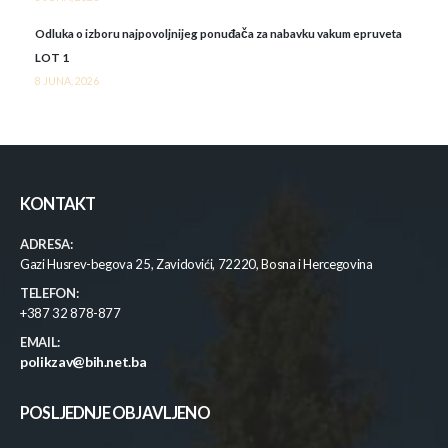
Odluka o izboru najpovoljnijeg ponuđača za nabavku vakum epruveta
LOT 1
8 JUNA, 2026
KONTAKT
ADRESA:
Gazi Husrev-begova 25, Zavidovići, 72220, Bosna i Hercegovina
TELEFON:
+387 32 878-877
EMAIL:
polikzav@bih.net.ba
POSLJEDNJE OBJAVLJENO