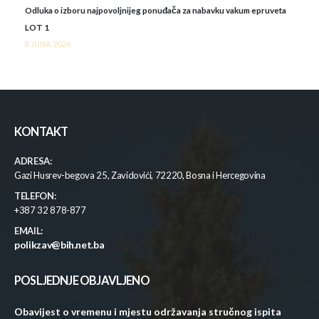
Odluka o izboru najpovoljnijeg ponuđača za nabavku vakum epruveta
LOT 1
8 JUNA, 2026
KONTAKT
ADRESA:
Gazi Husrev-begova 25, Zavidovići, 72220, Bosna i Hercegovina
TELEFON:
+387 32 878-877
EMAIL:
polikzav@bih.net.ba
POSLJEDNJE OBJAVLJENO
Obavijest o vremenu i mjestu održavanja stručnog ispita