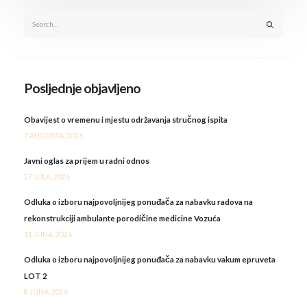
Posljednje objavljeno
Obavijest o vremenu i mjestu održavanja stručnog ispita
7 AUGUSTA, 2026
Javni oglas za prijem u radni odnos
27 JULA, 2026
Odluka o izboru najpovoljnijeg ponuđača za nabavku radova na
rekonstrukciji ambulante porodičine medicine Vozuća
11 JUNA, 2026
Odluka o izboru najpovoljnijeg ponuđača za nabavku vakum epruveta
LOT 2
8 JUNA, 2026