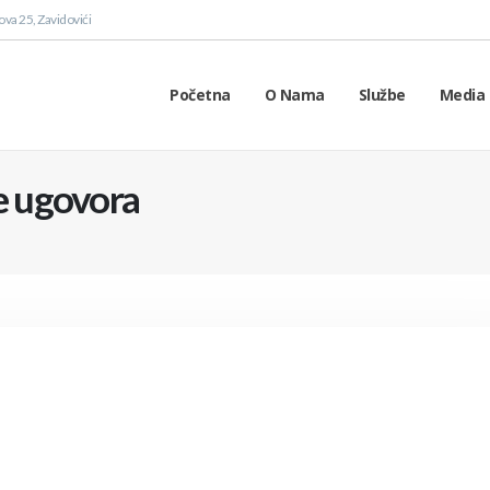
va 25, Zavidovići
Početna
O Nama
Službe
Media 
je ugovora