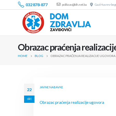
032 878-877
polikzav@bih.net.ba
Gazi Husrev-bego
Obrazac praćenja realizaci
HOME
BLOG
OBRAZAC PRAĆENJA REALIZACIJE UGOVORA
JAVNE NABAVKE
22
okt
Obrazac praćenja realizacije ugovora