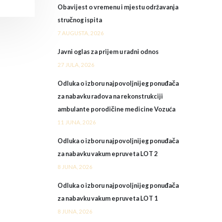
Obavijest o vremenu i mjestu održavanja
stručnog ispita
7 AUGUSTA, 2026
Javni oglas za prijem u radni odnos
27 JULA, 2026
Odluka o izboru najpovoljnijeg ponuđača
za nabavku radova na rekonstrukciji
ambulante porodičine medicine Vozuća
11 JUNA, 2026
Odluka o izboru najpovoljnijeg ponuđača
za nabavku vakum epruveta LOT 2
8 JUNA, 2026
Odluka o izboru najpovoljnijeg ponuđača
za nabavku vakum epruveta LOT 1
8 JUNA, 2026