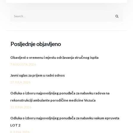
Posljednje objavljeno
Obavijest o vremenu i mjestu održavanja stručnog ispita
7 AUGUSTA, 2026
Javni oglas za prijem u radni odnos
27 JULA, 2026
Odluka o izboru najpovoljnijeg ponuđača za nabavku radova na
rekonstrukciji ambulante porodičine medicine Vozuća
11 JUNA, 2026
Odluka o izboru najpovoljnijeg ponuđača za nabavku vakum epruveta
LOT 2
8 JUNA, 2026