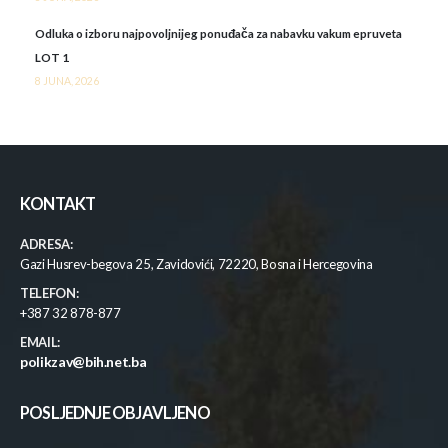
Odluka o izboru najpovoljnijeg ponuđača za nabavku vakum epruveta
LOT 1
8 JUNA, 2026
KONTAKT
ADRESA:
Gazi Husrev-begova 25, Zavidovići, 72220, Bosna i Hercegovina
TELEFON:
+387 32 878-877
EMAIL:
polikzav@bih.net.ba
POSLJEDNJE OBJAVLJENO