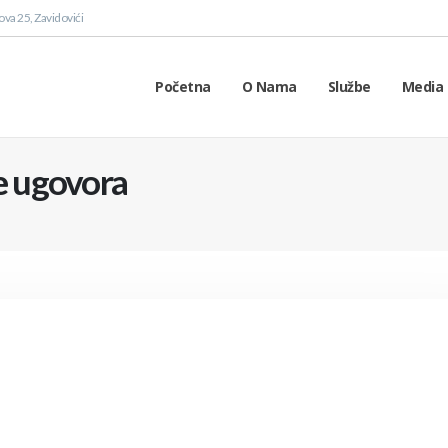
va 25, Zavidovići
Početna
O Nama
Službe
Media 
je ugovora