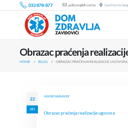
032 878-877
polikzav@bih.net.ba
Gazi Husrev-bego
Obrazac praćenja realizaci
HOME
BLOG
OBRAZAC PRAĆENJA REALIZACIJE UGOVORA
JAVNE NABAVKE
22
okt
Obrazac praćenja realizacije ugovora