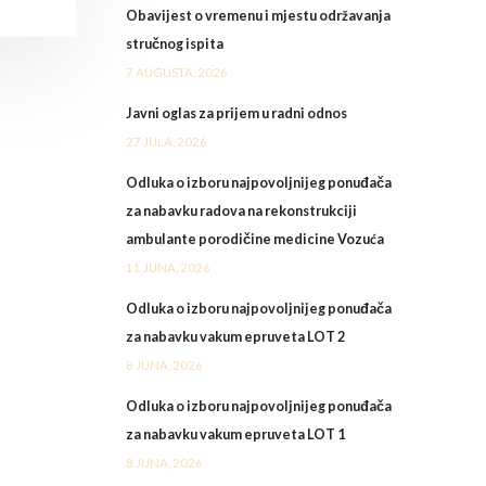
Obavijest o vremenu i mjestu održavanja
stručnog ispita
7 AUGUSTA, 2026
Javni oglas za prijem u radni odnos
27 JULA, 2026
Odluka o izboru najpovoljnijeg ponuđača
za nabavku radova na rekonstrukciji
ambulante porodičine medicine Vozuća
11 JUNA, 2026
Odluka o izboru najpovoljnijeg ponuđača
za nabavku vakum epruveta LOT 2
8 JUNA, 2026
Odluka o izboru najpovoljnijeg ponuđača
za nabavku vakum epruveta LOT 1
8 JUNA, 2026