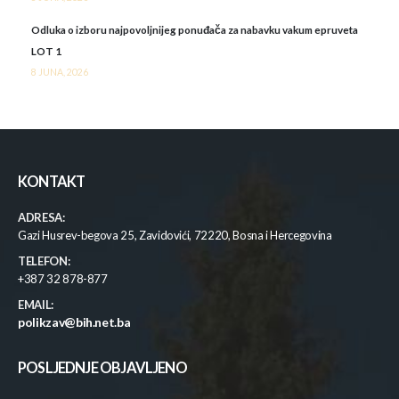
Odluka o izboru najpovoljnijeg ponuđača za nabavku vakum epruveta
LOT 1
8 JUNA, 2026
KONTAKT
ADRESA:
Gazi Husrev-begova 25, Zavidovići, 72220, Bosna i Hercegovina
TELEFON:
+387 32 878-877
EMAIL:
polikzav@bih.net.ba
POSLJEDNJE OBJAVLJENO