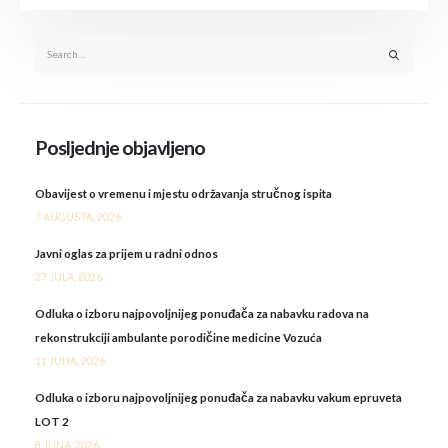
Posljednje objavljeno
Obavijest o vremenu i mjestu održavanja stručnog ispita
7 AUGUSTA, 2026
Javni oglas za prijem u radni odnos
27 JULA, 2026
Odluka o izboru najpovoljnijeg ponuđača za nabavku radova na
rekonstrukciji ambulante porodičine medicine Vozuća
11 JUNA, 2026
Odluka o izboru najpovoljnijeg ponuđača za nabavku vakum epruveta
LOT 2
8 JUNA, 2026