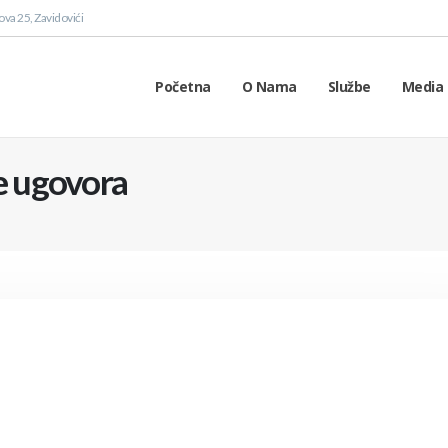
va 25, Zavidovići
Početna
O Nama
Službe
Media 
je ugovora