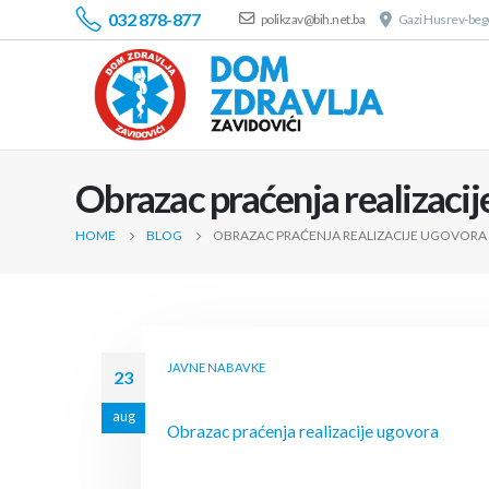
032 878-877
polikzav@bih.net.ba
Gazi Husrev-bego
Obrazac praćenja realizaci
HOME
BLOG
OBRAZAC PRAĆENJA REALIZACIJE UGOVORA
JAVNE NABAVKE
23
aug
Obrazac praćenja realizacije ugovora