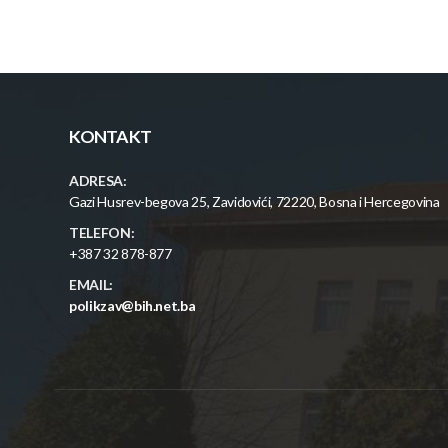
KONTAKT
ADRESA:
Gazi Husrev-begova 25, Zavidovići, 72220, Bosna i Hercegovina
TELEFON:
+387 32 878-877
EMAIL:
polikzav@bih.net.ba