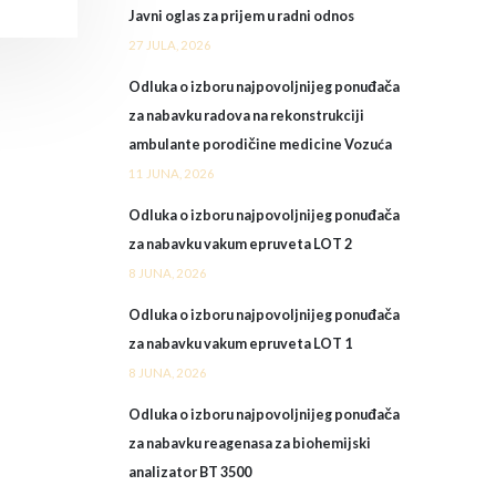
Javni oglas za prijem u radni odnos
27 JULA, 2026
Odluka o izboru najpovoljnijeg ponuđača
za nabavku radova na rekonstrukciji
ambulante porodičine medicine Vozuća
11 JUNA, 2026
Odluka o izboru najpovoljnijeg ponuđača
za nabavku vakum epruveta LOT 2
8 JUNA, 2026
Odluka o izboru najpovoljnijeg ponuđača
za nabavku vakum epruveta LOT 1
8 JUNA, 2026
Odluka o izboru najpovoljnijeg ponuđača
za nabavku reagenasa za biohemijski
analizator BT 3500