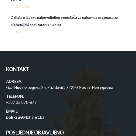
8 JUNA, 2026
Odluka o izboru najpovoljnijeg ponuđača za nabavku reagenasa za
biohemijski analizator BT 3500
8 JUNA, 2026
KONTAKT
ADRESA:
Gazi Husrev-begova 25, Zavidovići, 72220, Bosna i Hercegovina
TELEFON:
+387 32 878-877
EMAIL:
polikzav@bih.net.ba
POSLJEDNJE OBJAVLJENO