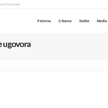
va 25, Zavidovići
Početna
O Nama
Službe
Media 
je ugovora