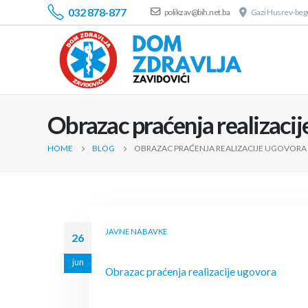
032 878-877
polikzav@bih.net.ba
Gazi Husrev-bego
Obrazac praćenja realizaci
HOME
BLOG
OBRAZAC PRAĆENJA REALIZACIJE UGOVORA
JAVNE NABAVKE
26
jun
Obrazac praćenja realizacije ugovora