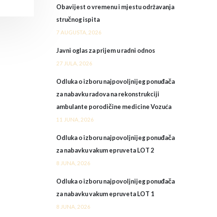
Obavijest o vremenu i mjestu održavanja
stručnog ispita
7 AUGUSTA, 2026
Javni oglas za prijem u radni odnos
27 JULA, 2026
Odluka o izboru najpovoljnijeg ponuđača
za nabavku radova na rekonstrukciji
ambulante porodičine medicine Vozuća
11 JUNA, 2026
Odluka o izboru najpovoljnijeg ponuđača
za nabavku vakum epruveta LOT 2
8 JUNA, 2026
Odluka o izboru najpovoljnijeg ponuđača
za nabavku vakum epruveta LOT 1
8 JUNA, 2026