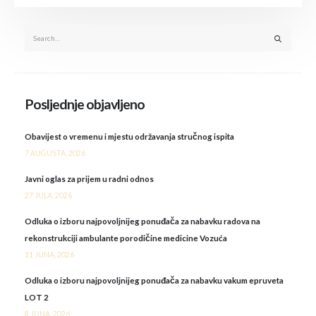
Posljednje objavljeno
Obavijest o vremenu i mjestu održavanja stručnog ispita
7 AUGUSTA, 2026
Javni oglas za prijem u radni odnos
27 JULA, 2026
Odluka o izboru najpovoljnijeg ponuđača za nabavku radova na
rekonstrukciji ambulante porodičine medicine Vozuća
11 JUNA, 2026
Odluka o izboru najpovoljnijeg ponuđača za nabavku vakum epruveta
LOT 2
8 JUNA, 2026