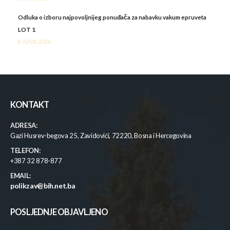
Odluka o izboru najpovoljnijeg ponuđača za nabavku vakum epruveta
LOT 1
8 JUNA, 2026
KONTAKT
ADRESA:
Gazi Husrev-begova 25, Zavidovići, 72220, Bosna i Hercegovina
TELEFON:
+387 32 878-877
EMAIL:
polikzav@bih.net.ba
POSLJEDNJE OBJAVLJENO