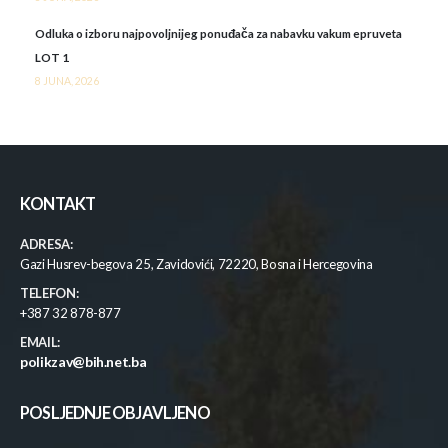
Odluka o izboru najpovoljnijeg ponuđača za nabavku vakum epruveta
LOT 1
8 JUNA, 2026
KONTAKT
ADRESA:
Gazi Husrev-begova 25, Zavidovići, 72220, Bosna i Hercegovina
TELEFON:
+387 32 878-877
EMAIL:
polikzav@bih.net.ba
POSLJEDNJE OBJAVLJENO