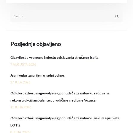
Posljednje objavljeno
Obavijest o vremenu i mjestu održavanja stručnog ispita
7 AUGUSTA, 2026
Javni oglas za prijem u radni odnos
27 JULA, 2026
Odluka o izboru najpovoljnijeg ponuđača za nabavku radova na
rekonstrukciji ambulante porodičine medicine Vozuća
11 JUNA, 2026
Odluka o izboru najpovoljnijeg ponuđača za nabavku vakum epruveta
LOT 2
8 JUNA, 2026