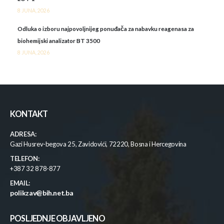
8 JUNA, 2026
Odluka o izboru najpovoljnijeg ponuđača za nabavku reagenasa za
biohemijski analizator BT 3500
8 JUNA, 2026
KONTAKT
ADRESA:
Gazi Husrev-begova 25, Zavidovići, 72220, Bosna i Hercegovina
TELEFON:
+387 32 878-877
EMAIL:
polikzav@bih.net.ba
POSLJEDNJE OBJAVLJENO