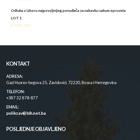
Odluka o izboru najpovoljnijeg ponuđača za nabavku vakum epruveta
LOT 1
8 JUNA, 2026
KONTAKT
ADRESA:
Gazi Husrev-begova 25, Zavidovići, 72220, Bosna i Hercegovina
TELEFON:
+387 32 878-877
EMAIL:
polikzav@bih.net.ba
POSLJEDNJE OBJAVLJENO