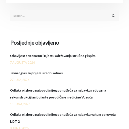
Posljednje objavljeno
Obavijest o vremenu i mjestu održavanja stručnog ispita
7 AUGUSTA, 2026
Javni oglas za prijem u radni odnos
27 JULA, 2026
Odluka o izboru najpovoljnijeg ponuđača za nabavku radova na
rekonstrukciji ambulante porodičine medicine Vozuća
11 JUNA, 2026
Odluka o izboru najpovoljnijeg ponuđača za nabavku vakum epruveta
LOT 2
8 JUNA, 2026