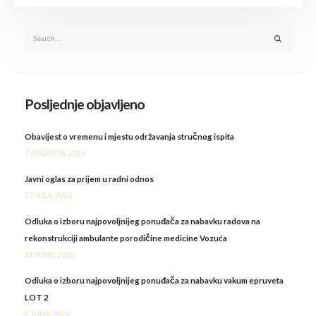
Posljednje objavljeno
Obavijest o vremenu i mjestu održavanja stručnog ispita
7 AUGUSTA, 2026
Javni oglas za prijem u radni odnos
27 JULA, 2026
Odluka o izboru najpovoljnijeg ponuđača za nabavku radova na
rekonstrukciji ambulante porodičine medicine Vozuća
11 JUNA, 2026
Odluka o izboru najpovoljnijeg ponuđača za nabavku vakum epruveta
LOT 2
8 JUNA, 2026