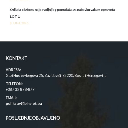
Odluka o izboru najpovoljnijeg ponuđača za nabavku vakum epruveta
LOT 1
8 JUNA, 2026
KONTAKT
ADRESA:
Gazi Husrev-begova 25, Zavidovići, 72220, Bosna i Hercegovina
TELEFON:
+387 32 878-877
EMAIL:
polikzav@bih.net.ba
POSLJEDNJE OBJAVLJENO