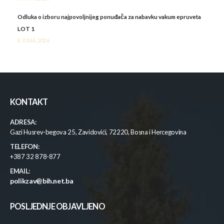
Odluka o izboru najpovoljnijeg ponuđača za nabavku vakum epruveta
LOT 1
8 JUNA, 2026
KONTAKT
ADRESA:
Gazi Husrev-begova 25, Zavidovići, 72220, Bosna i Hercegovina
TELEFON:
+387 32 878-877
EMAIL:
polikzav@bih.net.ba
POSLJEDNJE OBJAVLJENO