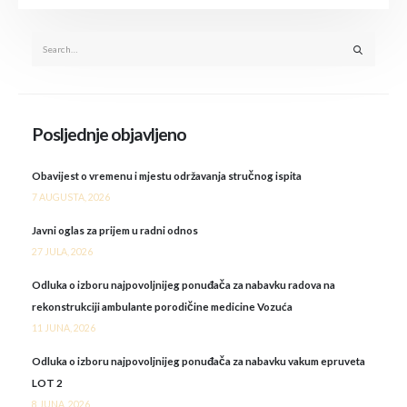
Posljednje objavljeno
Obavijest o vremenu i mjestu održavanja stručnog ispita
7 AUGUSTA, 2026
Javni oglas za prijem u radni odnos
27 JULA, 2026
Odluka o izboru najpovoljnijeg ponuđača za nabavku radova na
rekonstrukciji ambulante porodičine medicine Vozuća
11 JUNA, 2026
Odluka o izboru najpovoljnijeg ponuđača za nabavku vakum epruveta
LOT 2
8 JUNA, 2026