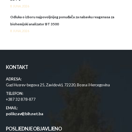
8 JUNA, 2026
Odluka o izboru najpovoljnijeg ponuđača za nabavku reagenasa za
biohemijski analizator BT 3500
8 JUNA, 2026
KONTAKT
ADRESA:
Gazi Husrev-begova 25, Zavidovići, 72220, Bosna i Hercegovina
TELEFON:
+387 32 878-877
EMAIL:
polikzav@bih.net.ba
POSLJEDNJE OBJAVLJENO