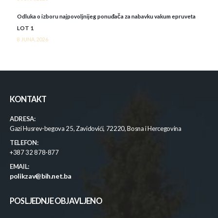
Odluka o izboru najpovoljnijeg ponuđača za nabavku vakum epruveta
LOT 1
8 JUNA, 2026
KONTAKT
ADRESA:
Gazi Husrev-begova 25, Zavidovići, 72220, Bosna i Hercegovina
TELEFON:
+387 32 878-877
EMAIL:
polikzav@bih.net.ba
POSLJEDNJE OBJAVLJENO