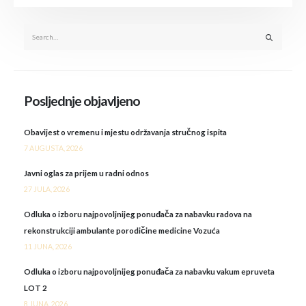
Posljednje objavljeno
Obavijest o vremenu i mjestu održavanja stručnog ispita
7 AUGUSTA, 2026
Javni oglas za prijem u radni odnos
27 JULA, 2026
Odluka o izboru najpovoljnijeg ponuđača za nabavku radova na
rekonstrukciji ambulante porodičine medicine Vozuća
11 JUNA, 2026
Odluka o izboru najpovoljnijeg ponuđača za nabavku vakum epruveta
LOT 2
8 JUNA, 2026