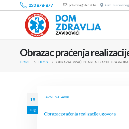
032 878-877
polikzav@bih.net.ba
Gazi Husrev-bego
Obrazac praćenja realizaci
HOME
BLOG
OBRAZAC PRAĆENJA REALIZACIJE UGOVORA
JAVNE NABAVKE
18
aug
Obrazac praćenja realizacije ugovora