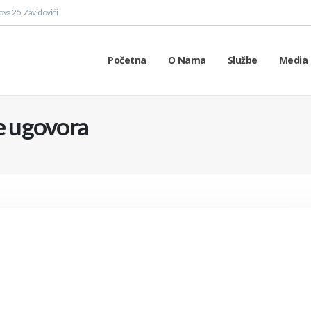
va 25, Zavidovići
Početna
O Nama
Službe
Media 
je ugovora