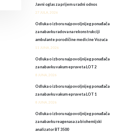
Javni oglas za prijem u radni odnos
27 JULA, 2026
Odluka o izboru najpovoljnijeg ponuđača
za nabavku radova na rekonstrukciji
ambulante porodičine medicine Vozuća
11 JUNA, 2026
Odluka o izboru najpovoljnijeg ponuđača
za nabavku vakum epruveta LOT 2
8 JUNA, 2026
Odluka o izboru najpovoljnijeg ponuđača
za nabavku vakum epruveta LOT 1
8 JUNA, 2026
Odluka o izboru najpovoljnijeg ponuđača
za nabavku reagenasa za biohemijski
analizator BT 3500