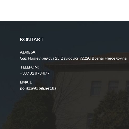
KONTAKT
ADRESA:
Gazi Husrev-begova 25, Zavidovići, 72220, Bosna i Hercegovina
TELEFON:
+387 32 878-877
EMAIL:
polikzav@bih.net.ba