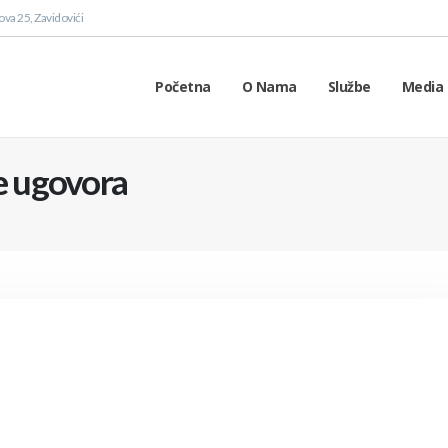
va 25, Zavidovići
Početna
O Nama
Službe
Media 
je ugovora