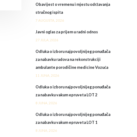
Obavijest o vremenu i mjestu održavanja
stručnog ispita
7 AUGUSTA, 2026
Javni oglas za prijem u radni odnos
27 JULA, 2026
Odluka o izboru najpovoljnijeg ponuđača
za nabavku radova na rekonstrukciji
ambulante porodičine medicine Vozuća
11 JUNA, 2026
Odluka o izboru najpovoljnijeg ponuđača
za nabavku vakum epruveta LOT 2
8 JUNA, 2026
Odluka o izboru najpovoljnijeg ponuđača
za nabavku vakum epruveta LOT 1
8 JUNA, 2026