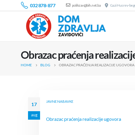
032 878-877
polikzav@bih.net.ba
Gazi Husrev-bego
Obrazac praćenja realizaci
HOME
BLOG
OBRAZAC PRAĆENJA REALIZACIJE UGOVORA
JAVNE NABAVKE
17
aug
Obrazac praćenja realizacije ugovora