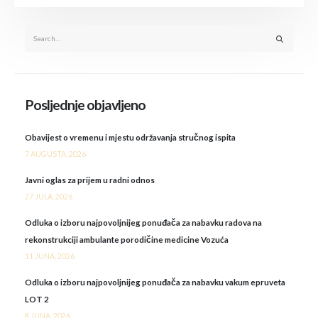
Posljednje objavljeno
Obavijest o vremenu i mjestu održavanja stručnog ispita
7 AUGUSTA, 2026
Javni oglas za prijem u radni odnos
27 JULA, 2026
Odluka o izboru najpovoljnijeg ponuđača za nabavku radova na
rekonstrukciji ambulante porodičine medicine Vozuća
11 JUNA, 2026
Odluka o izboru najpovoljnijeg ponuđača za nabavku vakum epruveta
LOT 2
8 JUNA, 2026