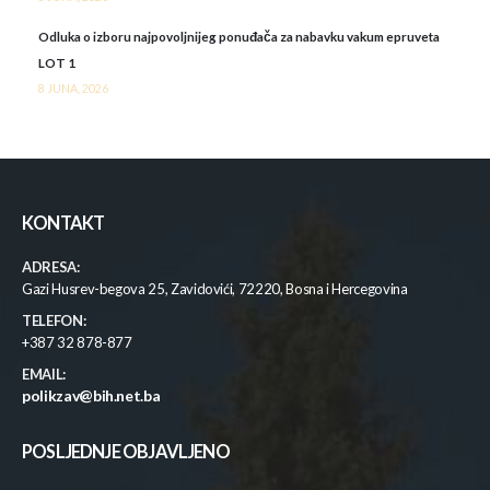
Odluka o izboru najpovoljnijeg ponuđača za nabavku vakum epruveta
LOT 1
8 JUNA, 2026
KONTAKT
ADRESA:
Gazi Husrev-begova 25, Zavidovići, 72220, Bosna i Hercegovina
TELEFON:
+387 32 878-877
EMAIL:
polikzav@bih.net.ba
POSLJEDNJE OBJAVLJENO