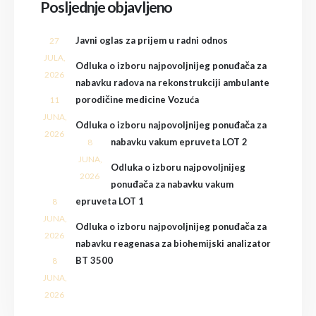
Posljednje objavljeno
Javni oglas za prijem u radni odnos
27
JULA,
Odluka o izboru najpovoljnijeg ponuđača za
2026
nabavku radova na rekonstrukciji ambulante
porodičine medicine Vozuća
11
JUNA,
Odluka o izboru najpovoljnijeg ponuđača za
2026
nabavku vakum epruveta LOT 2
8
JUNA,
Odluka o izboru najpovoljnijeg
2026
ponuđača za nabavku vakum
epruveta LOT 1
8
JUNA,
Odluka o izboru najpovoljnijeg ponuđača za
2026
nabavku reagenasa za biohemijski analizator
BT 3500
8
JUNA,
2026