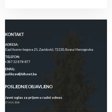
KONTAKT
ADRESA:
Gazi Husrev-begova 25, Zavidovići, 72220, Bosna i Hercegovina
TELEFON:
+387 32 878-877
EMAIL:
polikzav@bih.net.ba
POSLJEDNJE OBJAVLJENO
Javni oglas za prijem u radni odnos
27 JULA, 2026