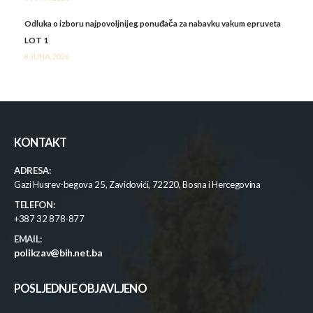
Odluka o izboru najpovoljnijeg ponuđača za nabavku vakum epruveta
LOT 1
8 JUNA, 2026
KONTAKT
ADRESA:
Gazi Husrev-begova 25, Zavidovići, 72220, Bosna i Hercegovina
TELEFON:
+387 32 878-877
EMAIL:
polikzav@bih.net.ba
POSLJEDNJE OBJAVLJENO