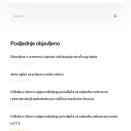
Posljednje objavljeno
Obavijest o vremenu i mjestu održavanja stručnog ispita
7 AUGUSTA, 2026
Javni oglas za prijem u radni odnos
27 JULA, 2026
Odluka o izboru najpovoljnijeg ponuđača za nabavku radova na
rekonstrukciji ambulante porodičine medicine Vozuća
11 JUNA, 2026
Odluka o izboru najpovoljnijeg ponuđača za nabavku vakum epruveta
LOT 2
8 JUNA, 2026