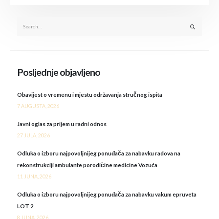
Posljednje objavljeno
Obavijest o vremenu i mjestu održavanja stručnog ispita
7 AUGUSTA, 2026
Javni oglas za prijem u radni odnos
27 JULA, 2026
Odluka o izboru najpovoljnijeg ponuđača za nabavku radova na
rekonstrukciji ambulante porodičine medicine Vozuća
11 JUNA, 2026
Odluka o izboru najpovoljnijeg ponuđača za nabavku vakum epruveta
LOT 2
8 JUNA, 2026