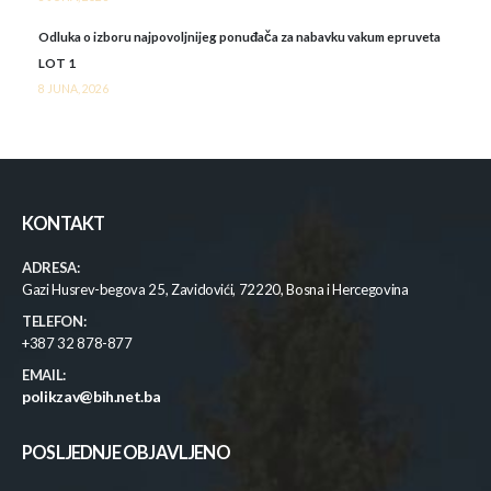
Odluka o izboru najpovoljnijeg ponuđača za nabavku vakum epruveta
LOT 1
8 JUNA, 2026
KONTAKT
ADRESA:
Gazi Husrev-begova 25, Zavidovići, 72220, Bosna i Hercegovina
TELEFON:
+387 32 878-877
EMAIL:
polikzav@bih.net.ba
POSLJEDNJE OBJAVLJENO