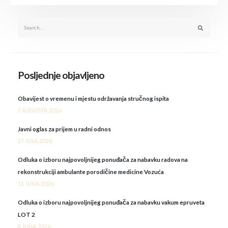
Posljednje objavljeno
Obavijest o vremenu i mjestu održavanja stručnog ispita
7 AUGUSTA, 2026
Javni oglas za prijem u radni odnos
27 JULA, 2026
Odluka o izboru najpovoljnijeg ponuđača za nabavku radova na
rekonstrukciji ambulante porodičine medicine Vozuća
11 JUNA, 2026
Odluka o izboru najpovoljnijeg ponuđača za nabavku vakum epruveta
LOT 2
8 JUNA, 2026