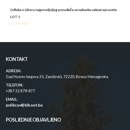
Odluka o izboru najpovoljnijeg ponuđača za nabavku vakum epruveta
LOT 1
8 JUNA, 2026
KONTAKT
ADRESA:
Gazi Husrev-begova 25, Zavidovići, 72220, Bosna i Hercegovina
TELEFON:
+387 32 878-877
EMAIL:
polikzav@bih.net.ba
POSLJEDNJE OBJAVLJENO