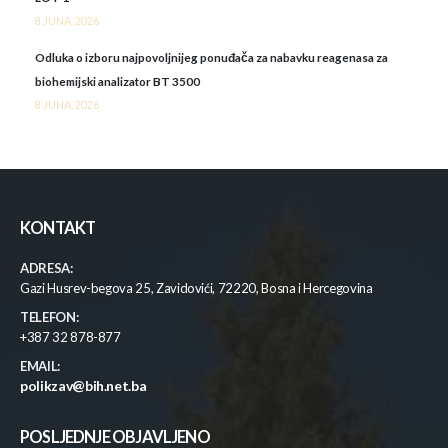
8 JUNA, 2026
Odluka o izboru najpovoljnijeg ponuđača za nabavku reagenasa za
biohemijski analizator BT 3500
8 JUNA, 2026
KONTAKT
ADRESA:
Gazi Husrev-begova 25, Zavidovići, 72220, Bosna i Hercegovina
TELEFON:
+387 32 878-877
EMAIL:
polikzav@bih.net.ba
POSLJEDNJE OBJAVLJENO