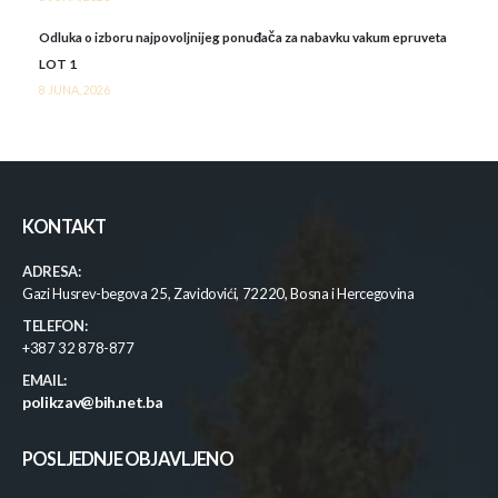
Odluka o izboru najpovoljnijeg ponuđača za nabavku vakum epruveta
LOT 1
8 JUNA, 2026
KONTAKT
ADRESA:
Gazi Husrev-begova 25, Zavidovići, 72220, Bosna i Hercegovina
TELEFON:
+387 32 878-877
EMAIL:
polikzav@bih.net.ba
POSLJEDNJE OBJAVLJENO