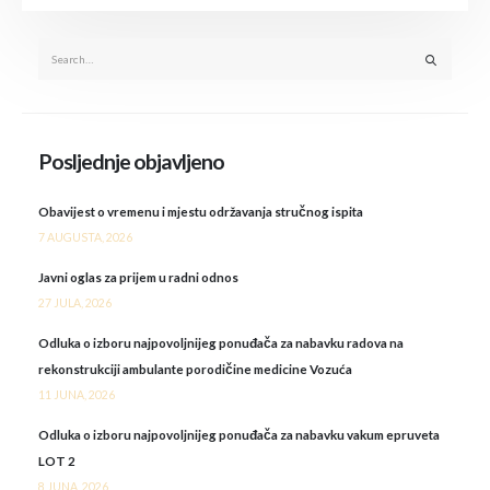
Posljednje objavljeno
Obavijest o vremenu i mjestu održavanja stručnog ispita
7 AUGUSTA, 2026
Javni oglas za prijem u radni odnos
27 JULA, 2026
Odluka o izboru najpovoljnijeg ponuđača za nabavku radova na
rekonstrukciji ambulante porodičine medicine Vozuća
11 JUNA, 2026
Odluka o izboru najpovoljnijeg ponuđača za nabavku vakum epruveta
LOT 2
8 JUNA, 2026