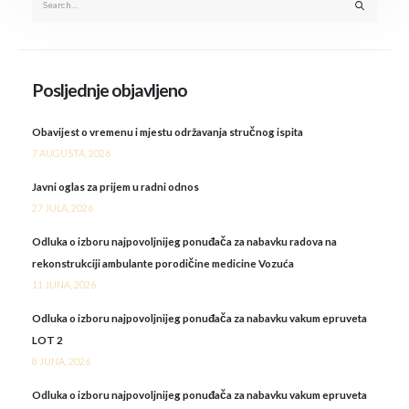
Posljednje objavljeno
Obavijest o vremenu i mjestu održavanja stručnog ispita
7 AUGUSTA, 2026
Javni oglas za prijem u radni odnos
27 JULA, 2026
Odluka o izboru najpovoljnijeg ponuđača za nabavku radova na
rekonstrukciji ambulante porodičine medicine Vozuća
11 JUNA, 2026
Odluka o izboru najpovoljnijeg ponuđača za nabavku vakum epruveta
LOT 2
8 JUNA, 2026
Odluka o izboru najpovoljnijeg ponuđača za nabavku vakum epruveta