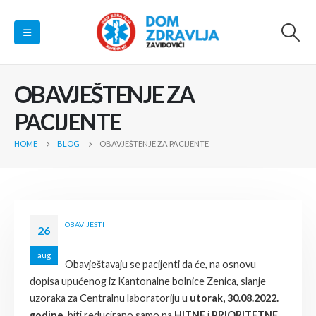
OBAVJEŠTENJE ZA
PACIJENTE
HOME
BLOG
OBAVJEŠTENJE ZA PACIJENTE
OBAVIJESTI
26
aug
Obavještavaju se pacijenti da će, na osnovu
dopisa upućenog iz Kantonalne bolnice Zenica, slanje
uzoraka za Centralnu laboratoriju u
utorak, 30.08.2022.
godine
, biti reducirano samo na
HITNE
i
PRIORITETNE