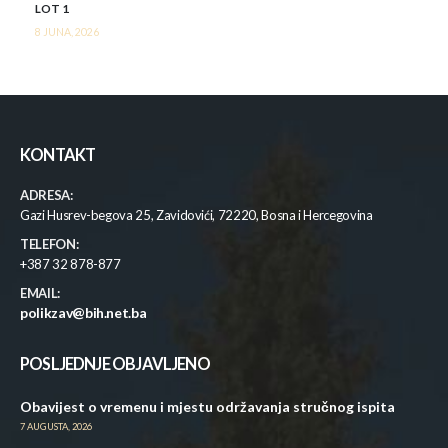
LOT 1
8 JUNA, 2026
KONTAKT
ADRESA:
Gazi Husrev-begova 25, Zavidovići, 72220, Bosna i Hercegovina
TELEFON:
+387 32 878-877
EMAIL:
polikzav@bih.net.ba
POSLJEDNJE OBJAVLJENO
Obavijest o vremenu i mjestu održavanja stručnog ispita
7 AUGUSTA, 2026