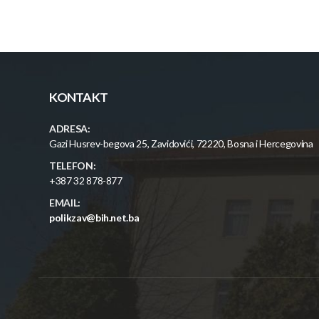
KONTAKT
ADRESA:
Gazi Husrev-begova 25, Zavidovići, 72220, Bosna i Hercegovina
TELEFON:
+387 32 878-877
EMAIL:
polikzav@bih.net.ba