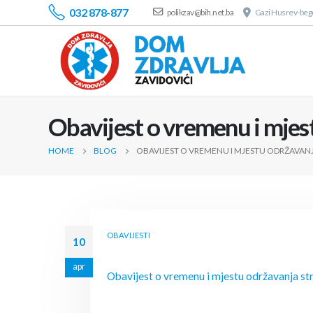
032 878-877
polikzav@bih.net.ba
Gazi Husrev-bego
Obavijest o vremenu i mjes
HOME
BLOG
OBAVIJEST O VREMENU I MJESTU ODRŽAVANJ
OBAVIJESTI
10
apr
Obavijest o vremenu i mjestu održavanja st