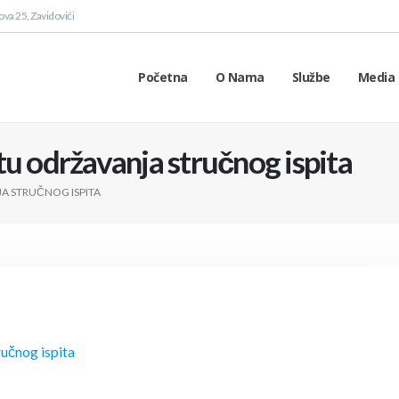
va 25, Zavidovići
Početna
O Nama
Službe
Media 
tu održavanja stručnog ispita
A STRUČNOG ISPITA
ručnog ispita