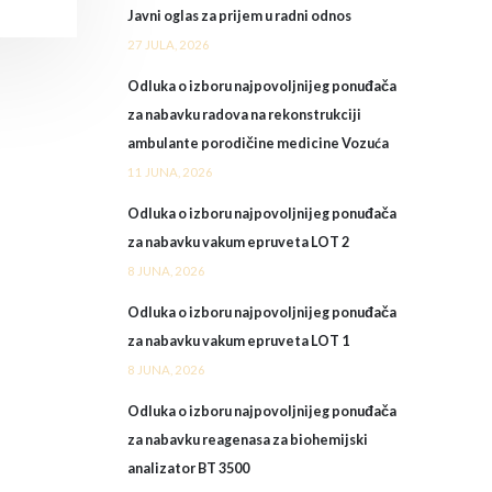
Javni oglas za prijem u radni odnos
27 JULA, 2026
Odluka o izboru najpovoljnijeg ponuđača
za nabavku radova na rekonstrukciji
ambulante porodičine medicine Vozuća
11 JUNA, 2026
Odluka o izboru najpovoljnijeg ponuđača
za nabavku vakum epruveta LOT 2
8 JUNA, 2026
Odluka o izboru najpovoljnijeg ponuđača
za nabavku vakum epruveta LOT 1
8 JUNA, 2026
Odluka o izboru najpovoljnijeg ponuđača
za nabavku reagenasa za biohemijski
analizator BT 3500