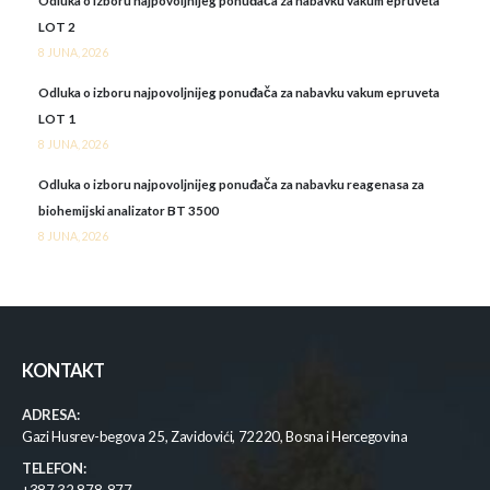
Odluka o izboru najpovoljnijeg ponuđača za nabavku vakum epruveta
LOT 2
8 JUNA, 2026
Odluka o izboru najpovoljnijeg ponuđača za nabavku vakum epruveta
LOT 1
8 JUNA, 2026
Odluka o izboru najpovoljnijeg ponuđača za nabavku reagenasa za
biohemijski analizator BT 3500
8 JUNA, 2026
KONTAKT
ADRESA:
Gazi Husrev-begova 25, Zavidovići, 72220, Bosna i Hercegovina
TELEFON: