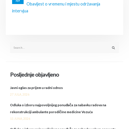
apr
Obavijest o vremenu i mjestu održavanja
intervjua
Posljednje objavljeno
Javni oglas za prijem u radni odnos
27 JULA, 2026
Odluka o izboru najpovoljnijeg ponuđača za nabavku radova na
rekonstrukciji ambulante porodičine medicine Vozuća
11 JUNA, 2026