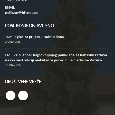
+387 32 878-877
EMAIL:
polikzav@bih.net.ba
POSLJEDNJE OBJAVLJENO
Javni oglas za prijem u radni odnos
27 JULA, 2026
Odluka o izboru najpovoljnijeg ponuđača za nabavku radova
na rekonstrukciji ambulante porodičine medicine Vozuća
11 JUNA, 2026
DRUŠTVENE MREŽE