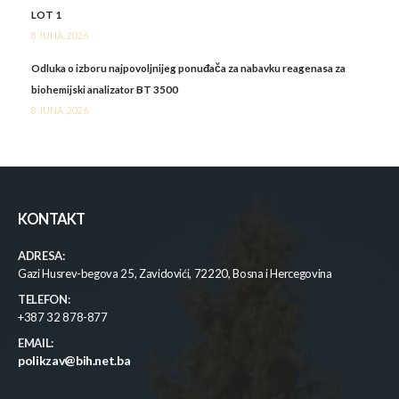
LOT 1
8 JUNA, 2026
Odluka o izboru najpovoljnijeg ponuđača za nabavku reagenasa za
biohemijski analizator BT 3500
8 JUNA, 2026
KONTAKT
ADRESA:
Gazi Husrev-begova 25, Zavidovići, 72220, Bosna i Hercegovina
TELEFON:
+387 32 878-877
EMAIL:
polikzav@bih.net.ba