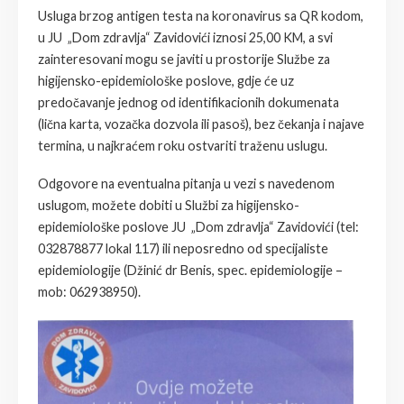
Usluga brzog antigen testa na koronavirus sa QR kodom,
u JU „Dom zdravlja“ Zavidovići iznosi 25,00 KM, a svi
zainteresovani mogu se javiti u prostorije Službe za
higijensko-epidemiološke poslove, gdje će uz
predočavanje jednog od identifikacionih dokumenata
(lična karta, vozačka dozvola ili pasoš), bez čekanja i najave
termina, u najkraćem roku ostvariti traženu uslugu.
Odgovore na eventualna pitanja u vezi s navedenom
uslugom, možete dobiti u Službi za higijensko-
epidemiološke poslove JU „Dom zdravlja“ Zavidovići (tel:
032878877 lokal 117) ili neposredno od specijaliste
epidemiologije (Džinić dr Benis, spec. epidemiologije –
mob: 062938950).