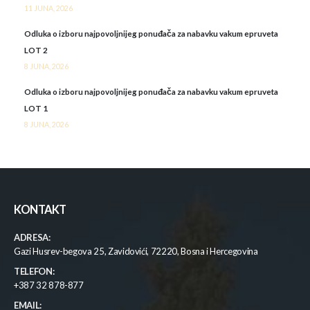
11 JUNA, 2026
Odluka o izboru najpovoljnijeg ponuđača za nabavku vakum epruveta
LOT 2
8 JUNA, 2026
Odluka o izboru najpovoljnijeg ponuđača za nabavku vakum epruveta
LOT 1
8 JUNA, 2026
KONTAKT
ADRESA:
Gazi Husrev-begova 25, Zavidovići, 72220, Bosna i Hercegovina
TELEFON:
+387 32 878-877
EMAIL: