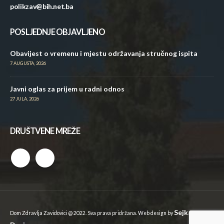
polikzav@bih.net.ba
POSLJEDNJE OBJAVLJENO
Obavijest o vremenu i mjestu održavanja stručnog ispita
7 AUGUSTA, 2026
Javni oglas za prijem u radni odnos
27 JULA, 2026
DRUŠTVENE MREŽE
Sejkan
Dom Zdravlja Zavidovici @ 2022. Sva prava pridržana. Web design by