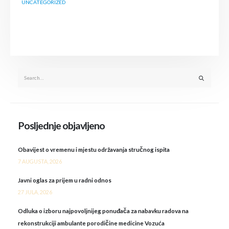
UNCATEGORIZED
Posljednje objavljeno
Obavijest o vremenu i mjestu održavanja stručnog ispita
7 AUGUSTA, 2026
Javni oglas za prijem u radni odnos
27 JULA, 2026
Odluka o izboru najpovoljnijeg ponuđača za nabavku radova na
rekonstrukciji ambulante porodičine medicine Vozuća