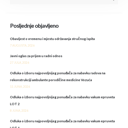
Posljednje objavljeno
Obavijest o vremenu i mjestu održavanja stručnog ispita
7 AUGUSTA, 2026
Javni oglas za prijem u radni odnos
27 JULA, 2026
Odluka o izboru najpovoljnijeg ponuđača za nabavku radova na
rekonstrukciji ambulante porodičine medicine Vozuća
11 JUNA, 2026
Odluka o izboru najpovoljnijeg ponuđača za nabavku vakum epruveta
LOT 2
8 JUNA, 2026
Odluka o izboru najpovoljnijeg ponuđača za nabavku vakum epruveta
LOT 1