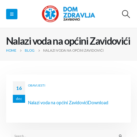
Nalazi voda na općini Zavidovići
HOME
BLOG
NALAZI VODA NA OPĆINI ZAVIDOVIĆI
OBAVIJESTI
16
dec
Nalazi voda na općini Zavidovići
Download