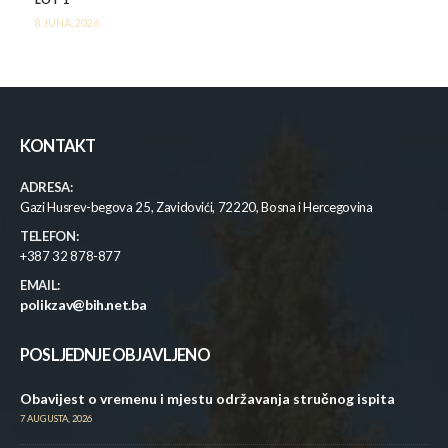
8 JUNA, 2026
KONTAKT
ADRESA:
Gazi Husrev-begova 25, Zavidovići, 72220, Bosna i Hercegovina
TELEFON:
+387 32 878-877
EMAIL:
polikzav@bih.net.ba
POSLJEDNJE OBJAVLJENO
Obavijest o vremenu i mjestu održavanja stručnog ispita
7 AUGUSTA, 2026