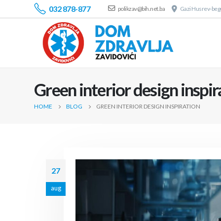
032 878-877
polikzav@bih.net.ba
Gazi Husrev-bego
Green interior design inspir
HOME
BLOG
GREEN INTERIOR DESIGN INSPIRATION
27
aug