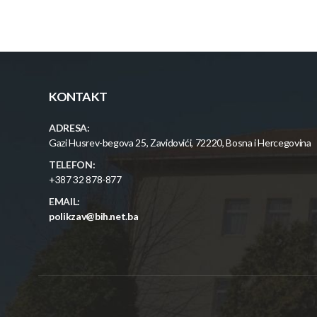
KONTAKT
ADRESA:
Gazi Husrev-begova 25, Zavidovići, 72220, Bosna i Hercegovina
TELEFON:
+387 32 878-877
EMAIL:
polikzav@bih.net.ba