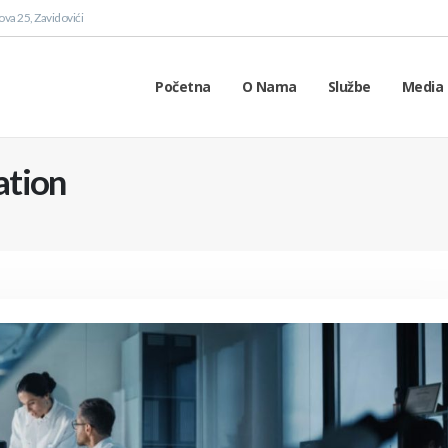
va 25, Zavidovići
Početna
O Nama
Službe
Media 
ation