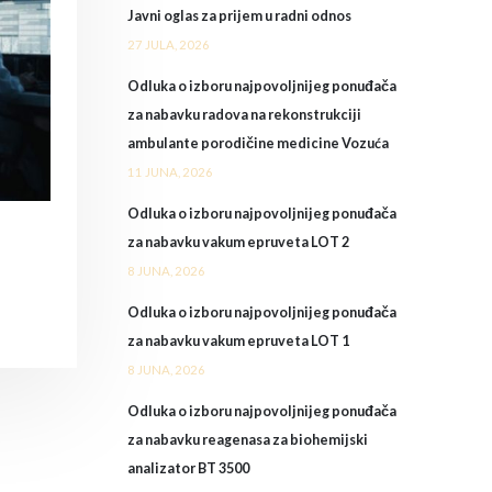
Javni oglas za prijem u radni odnos
27 JULA, 2026
Odluka o izboru najpovoljnijeg ponuđača
za nabavku radova na rekonstrukciji
ambulante porodičine medicine Vozuća
11 JUNA, 2026
Odluka o izboru najpovoljnijeg ponuđača
za nabavku vakum epruveta LOT 2
8 JUNA, 2026
Odluka o izboru najpovoljnijeg ponuđača
za nabavku vakum epruveta LOT 1
8 JUNA, 2026
Odluka o izboru najpovoljnijeg ponuđača
za nabavku reagenasa za biohemijski
analizator BT 3500