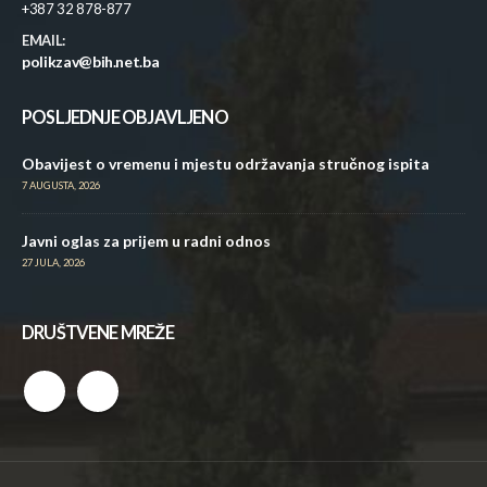
+387 32 878-877
EMAIL:
polikzav@bih.net.ba
POSLJEDNJE OBJAVLJENO
Obavijest o vremenu i mjestu održavanja stručnog ispita
7 AUGUSTA, 2026
Javni oglas za prijem u radni odnos
27 JULA, 2026
DRUŠTVENE MREŽE